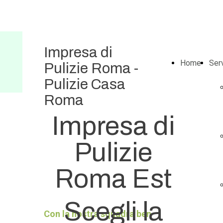
Impresa di
Home
Serv
Pulizie Roma -
Pulizie Casa
Roma
Impresa di
Pulizie
Roma Est
Scegli la
Con la nostra squadra ben