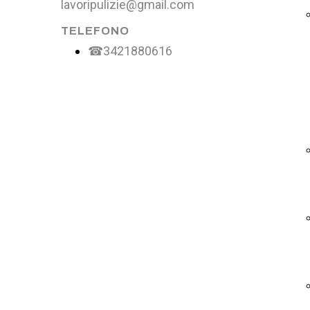
lavoripulizie@gmail.com
TELEFONO
☎3421880616