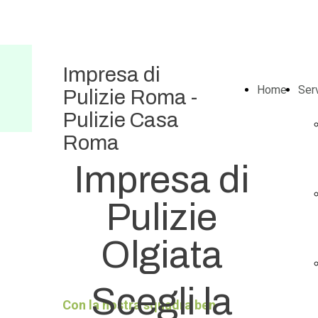
Impresa di
Home
Serv
Pulizie Roma -
Pulizie Casa
Roma
Impresa di
Pulizie
Olgiata
Scegli la
Con la nostra squadra ben